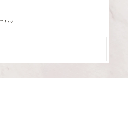
している
い