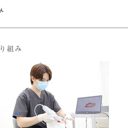
み
り組み