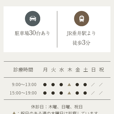
・装置を外す時に、歯の表面に小さな亀
裂が入る可能性や、補綴物の一部が破損
する可能性があります。
30
駐車場
台あり
JR垂井駅より
・装置が外れた後に、保定装置を使用し
3
徒歩
分
ないと後戻りが生じる可能性が高くなり
ます。
・矯正治療は一度始めると元の状態に戻
診療時間
月
火
水
木
金
土
日
祝
すことは難しくなります。
9:00～13:00
●
●
●
▲
●
●
／
／
15:00～19:00
●
●
●
▲
●
●
／
／
休診日：木曜、日曜、祝日
▲
：祝日のある週の木曜日は診察しています。