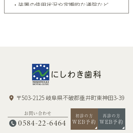
・装置の使用状況や定期的な通院など、
患者さんの協力程度で治療の結果や期間
に影響します。
・矯正装置装着時は、歯磨きがしにくく
なるためむし歯や歯周病のリスクが高ま
ります。
・歯を動かすことで歯根が吸収して短く
なったり、歯ぐきが下がったりすること
があります。
〒503-2125 岐阜県不破郡垂井町東神田3-39
・稀に歯が骨と癒着していて歯が動かな
お問い合わせ
初診の方
再診の方
くなったり、歯の神経が障害を受けたり
0584-22-6464
WEB予約
WEB予約
することがあります。